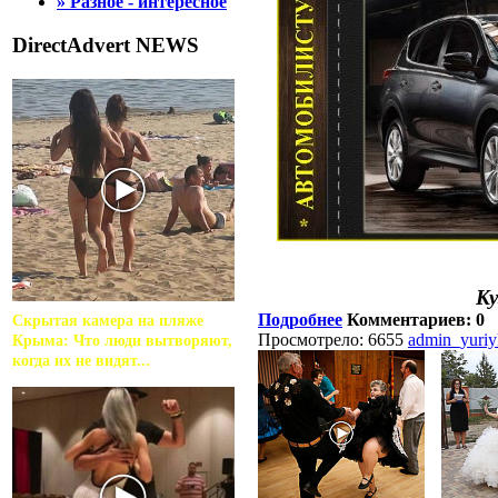
» Разное - интересное
DirectAdvert NEWS
Ку
Подробнее
Комментариев: 0
Скрытая камера на пляже
Просмотрело: 6655
admin_yuri
Крыма: Что люди вытворяют,
когда их не видят...