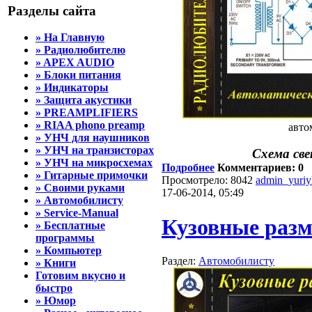
Разделы сайта
» На Главную
» Радиолюбителю
» APEX AUDIO
» Блоки питания
» Индикаторы
» Защита акустики
» PREAMPLIFIERS
» RIAA phono preamp
авто
» УНЧ для наушников
» УНЧ на транзисторах
Схема све
» УНЧ на микросхемах
Подробнее
Комментариев: 0
» Гитарные примочки
Просмотрело: 8042
admin_yuri
» Своими руками
17-06-2014, 05:49
» Автомобилисту
» Service-Manual
Кузовные разм
» Бесплатные
программы
» Компьютер
Раздел:
Автомобилисту
» Книги
Готовим вкусно и
быстро
» Юмор