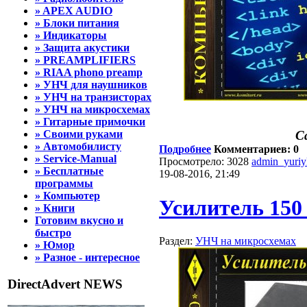
» APEX AUDIO
» Блоки питания
» Индикаторы
» Защита акустики
» PREAMPLIFIERS
» RIAA phono preamp
» УНЧ для наушников
» УНЧ на транзисторах
» УНЧ на микросхемах
» Гитарные примочки
» Своими руками
С
» Автомобилисту
Подробнее
Комментариев: 0
» Service-Manual
Просмотрело: 3028
admin_yuri
» Бесплатные
19-08-2016, 21:49
программы
» Компьютер
Усилитель 150
» Книги
Готовим вкусно и
быстро
Раздел:
УНЧ на микросхемах
» Юмор
» Разное - интересное
DirectAdvert NEWS