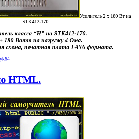
Усилитель 2 х 180 Вт на
STK412-170
тель класса “Н” на STK412-170.
+ 180 Ватт на нагрузку 4 Ома.
я схема, печатная плата LAY6 формата.
iyk64
по HTML.