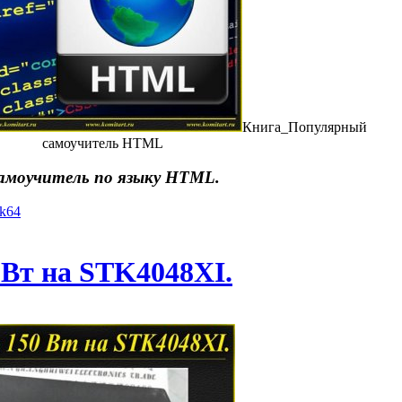
Книга_Популярный
самоучитель HTML
амоучитель по языку HTML.
yk64
 Вт на STK4048XI.