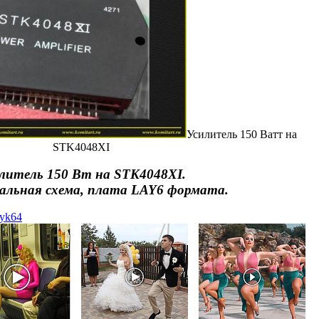
Усилитель 150 Ватт на
STK4048XI
литель 150 Вт на STK4048XI.
льная схема, плата LAY6 формата.
iyk64