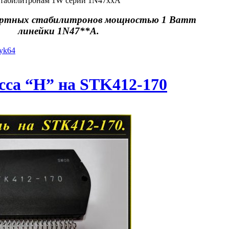
стабилитронам 1W серии 1N47xxA
ртных стабилитронов мощностью 1 Ватт
линейки 1N47**A.
iyk64
сса “Н” на STK412-170