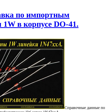
авка по импортным
 1W в корпусе DO-41.
Справочные данные по