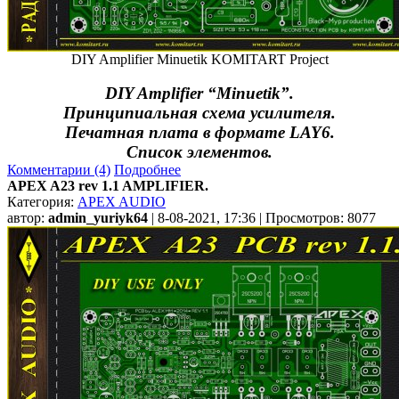
DIY Amplifier Minuetik KOMITART Project
DIY Amplifier “Minuetik”.
Принципиальная схема усилителя.
Печатная плата в формате LAY6.
Список элементов.
Комментарии (4)
Подробнее
APEX A23 rev 1.1 AMPLIFIER.
Категория:
APEX AUDIO
автор:
admin_yuriyk64
| 8-08-2021, 17:36 | Просмотров: 8077