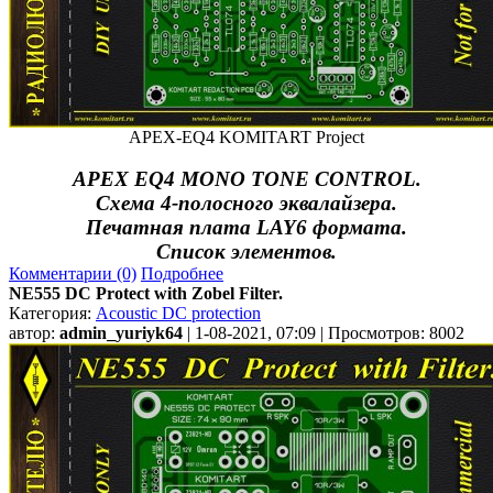
APEX-EQ4 KOMITART Project
APEX EQ4 MONO TONE CONTROL.
Схема 4-полосного эквалайзера.
Печатная плата LAY6 формата.
Список элементов.
Комментарии (0)
Подробнее
NE555 DC Protect with Zobel Filter.
Категория:
Acoustic DC protection
автор:
admin_yuriyk64
| 1-08-2021, 07:09 | Просмотров: 8002