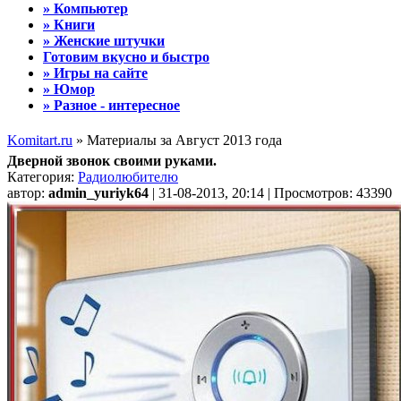
» Компьютер
» Книги
» Женские штучки
Готовим вкусно и быстро
» Игры на сайте
» Юмор
» Разное - интересное
Komitart.ru
» Материалы за Август 2013 года
Дверной звонок своими руками.
Категория:
Радиолюбителю
автор:
admin_yuriyk64
| 31-08-2013, 20:14 | Просмотров: 43390