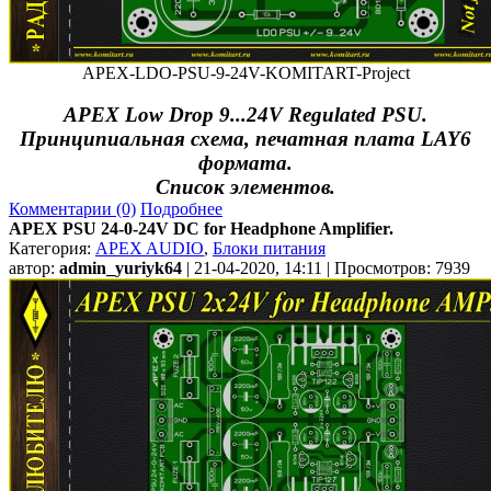
APEX-LDO-PSU-9-24V-KOMITART-Project
APEX Low Drop 9...24V Regulated PSU.
Принципиальная схема, печатная плата LAY6
формата.
Список элементов.
Комментарии (0)
Подробнее
APEX PSU 24-0-24V DC for Headphone Amplifier.
Категория:
APEX AUDIO
,
Блоки питания
автор:
admin_yuriyk64
| 21-04-2020, 14:11 | Просмотров: 7939