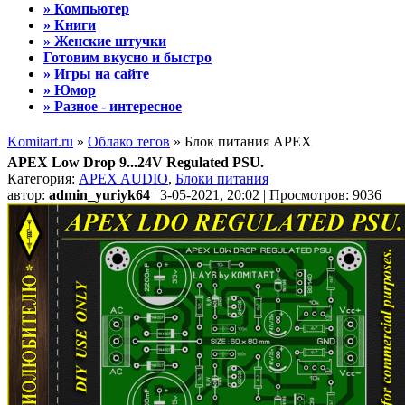
» Компьютер
» Книги
» Женские штучки
Готовим вкусно и быстро
» Игры на сайте
» Юмор
» Разное - интересное
Komitart.ru
»
Облако тегов
» Блок питания APEX
APEX Low Drop 9...24V Regulated PSU.
Категория:
APEX AUDIO
,
Блоки питания
автор:
admin_yuriyk64
| 3-05-2021, 20:02 | Просмотров: 9036