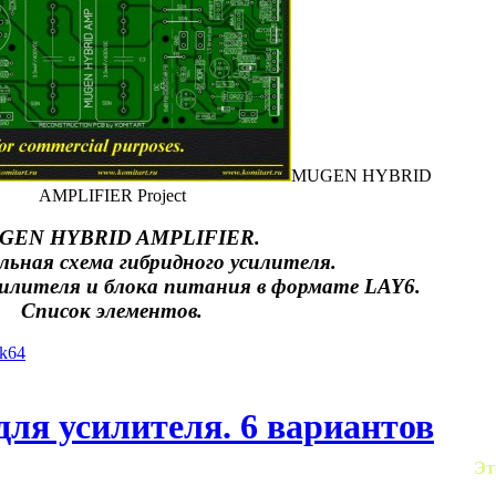
MUGEN HYBRID
AMPLIFIER Project
GEN HYBRID AMPLIFIER.
ьная схема гибридного усилителя.
илителя и блока питания в формате LAY6.
Список элементов.
yk64
для усилителя. 6 вариантов
Эт