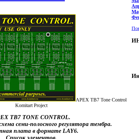
Май
Апр
Мар
Фев
Пок
И
Ин
APEX TB7 Tone Control
Komitart Project
EX TB7 TONE CONTROL.
хема семи-полосного регулятора тембра.
ная плата в формате LAY6.
Список элементов.