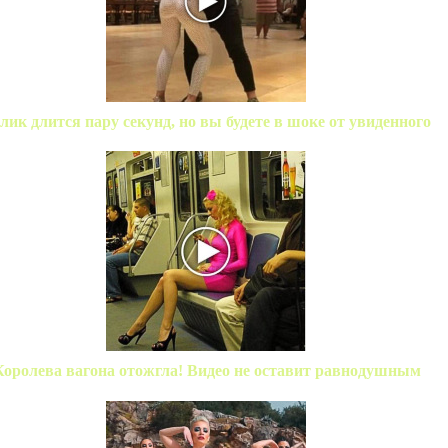
лик длится пару секунд, но вы будете в шоке от увиденного
Королева вагона отожгла! Видео не оставит равнодушным