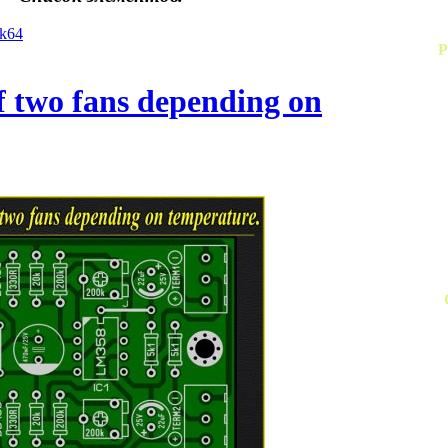
yk64
Р
of two fans depending on