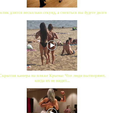
олик длится несколько секунд, а смеяться вы будете долго
Скрытая камера на пляже Крыма: Что люди вытворяют,
когда их не видят...