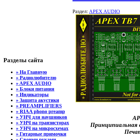
Раздел:
APEX AUDIO
Разделы сайта
» На Главную
» Радиолюбителю
» APEX AUDIO
» Блоки питания
» Индикаторы
» Защита акустики
» PREAMPLIFIERS
» RIAA phono preamp
» УНЧ для наушников
AP
» УНЧ на транзисторах
Принципиальная с
» УНЧ на микросхемах
Печат
» Гитарные примочки
» Своими руками