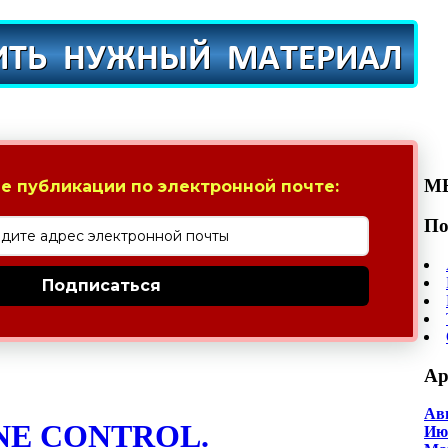
М
е публикации по электронной почте:
По
Подписаться
Ар
Авг
NE CONTROL.
Июл