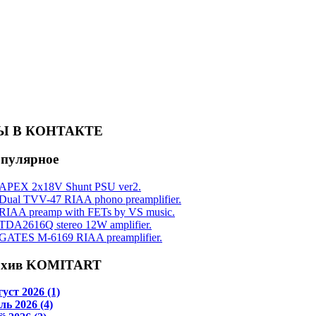
Ы В КОНТАКТЕ
пулярное
APEX 2x18V Shunt PSU ver2.
Dual TVV-47 RIAA phono preamplifier.
RIAA preamp with FETs by VS music.
TDA2616Q stereo 12W amplifier.
GATES M-6169 RIAA preamplifier.
хив KOMITART
уст 2026 (1)
ь 2026 (4)