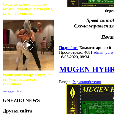
Скрытая камера на пляже
Крыма: Что люди вытворяют,
depen
когда их не видят...
Speed ​​contr
Схема управления
Печат
Подробнее
Комментариев: 0
Просмотрело: 4681
admin_yuri
16-05-2020, 08:34
MUGEN HYBR
Ролик длится пару секунд, но
вы будете в шоке от
Раздел:
Радиолюбителю
увиденного
Доход для сайтов
GNEZDO NEWS
Друзья сайта