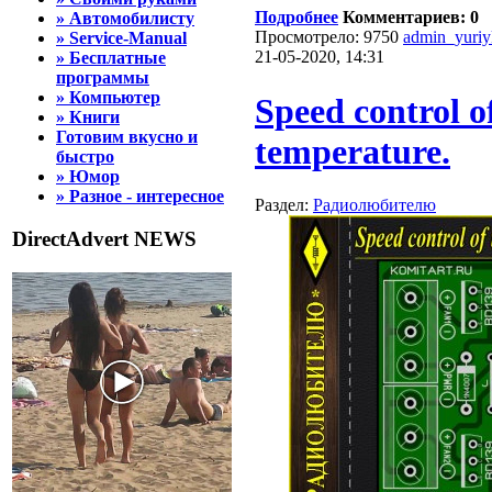
Подробнее
Комментариев: 0
» Автомобилисту
Просмотрело: 9750
admin_yuri
» Service-Manual
21-05-2020, 14:31
» Бесплатные
программы
» Компьютер
Speed ​​control 
» Книги
Готовим вкусно и
temperature.
быстро
» Юмор
» Разное - интересное
Раздел:
Радиолюбителю
DirectAdvert NEWS