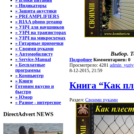
» Блоки питания
» Индикаторы
» Защита акустики
» PREAMPLIFIERS
» RIAA phono preamp
» УНЧ для наушников
» УНЧ на транзисторах
» УНЧ на микросхемах
» Гитарные примочки
» Своими руками
Выбор. 
» Автомобилисту
» Service-Manual
Подробнее
Комментариев: 0
» Бесплатные
Просмотрело: 4281
admin_yuri
программы
8-12-2015, 21:59
» Компьютер
» Книги
Книга “Как пл
Готовим вкусно и
быстро
» Юмор
Раздел:
Своими руками
» Разное - интересное
DirectAdvert NEWS