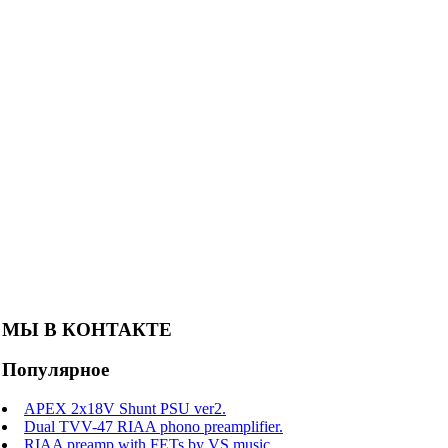
МЫ В КОНТАКТЕ
Популярное
APEX 2x18V Shunt PSU ver2.
Dual TVV-47 RIAA phono preamplifier.
RIAA preamp with FETs by VS music.