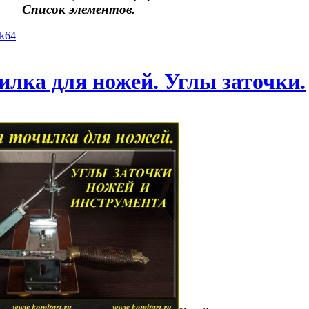
Список элементов.
yk64
илка для ножей. Углы заточки.