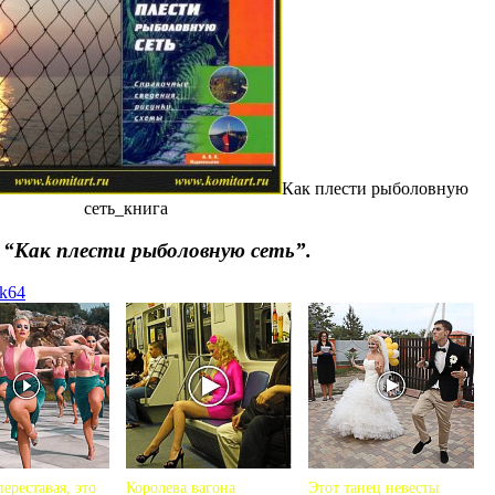
Как плести рыболовную
сеть_книга
 “Как плести рыболовную сеть”.
yk64
ереставая, это
Королева вагона
Этот танец невесты