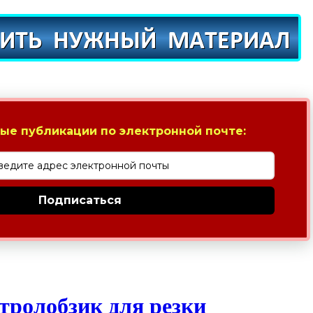
ые публикации по электронной почте:
Подписаться
тролобзик для резки