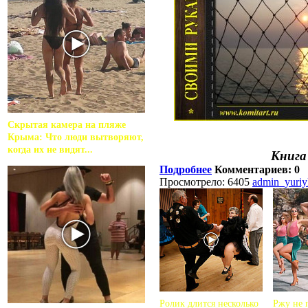
Скрытая камера на пляже
Крыма: Что люди вытворяют,
когда их не видят...
Книга
Подробнее
Комментариев: 0
Просмотрело: 6405
admin_yuri
Ролик длится несколько
Ржу не п