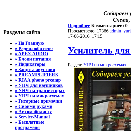
Собираем
Схема,
Подробнее
Комментариев: 0
Просмотрело: 17366
admin_yur
Разделы сайта
17-06-2016, 17:15
» На Главную
Усилитель для
» Радиолюбителю
» APEX AUDIO
» Блоки питания
» Индикаторы
Раздел:
УНЧ на микросхемах
» Защита акустики
» PREAMPLIFIERS
» RIAA phono preamp
» УНЧ для наушников
» УНЧ на транзисторах
» УНЧ на микросхемах
» Гитарные примочки
» Своими руками
» Автомобилисту
» Service-Manual
» Бесплатные
программы