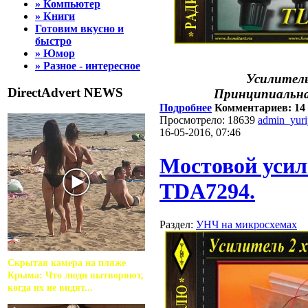
» Компьютер
» Книги
Готовим вкусно и
быстро
» Юмор
» Разное - интересное
Усилитель
DirectAdvert NEWS
Принципиальна
Подробнее
Комментариев: 14
Просмотрело: 18639
admin_yur
16-05-2016, 07:46
Мостовой усили
TDA7294.
Раздел:
УНЧ на микросхемах
Скрытая камера на пляже
Крыма: Что люди вытворяют,
когда их не видят...