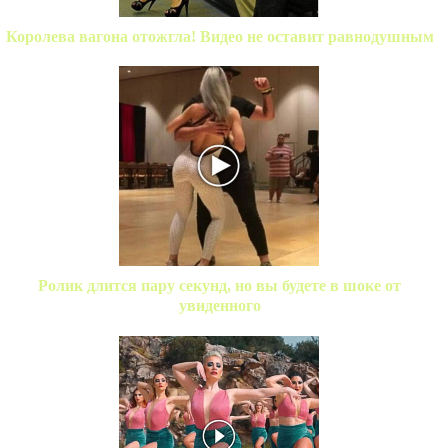
Королева вагона отожгла! Видео не оставит равнодушным
Ролик длится пару секунд, но вы будете в шоке от
увиденного