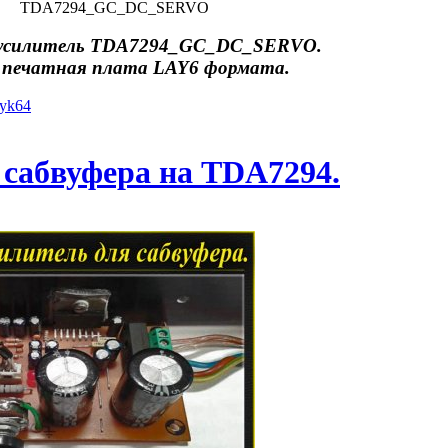
TDA7294_GC_DC_SERVO
 усилитель TDA7294_GC_DC_SERVO.
 печатная плата LAY6 формата.
iyk64
 сабвуфера на TDA7294.