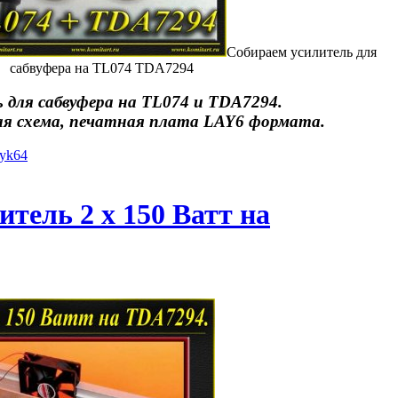
Собираем усилитель для
сабвуфера на TL074 TDA7294
 для сабвуфера на TL074 и TDA7294.
я схема, печатная плата LAY6 формата.
iyk64
тель 2 х 150 Ватт на