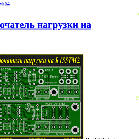
iyk64
чатель нагрузки на
Р