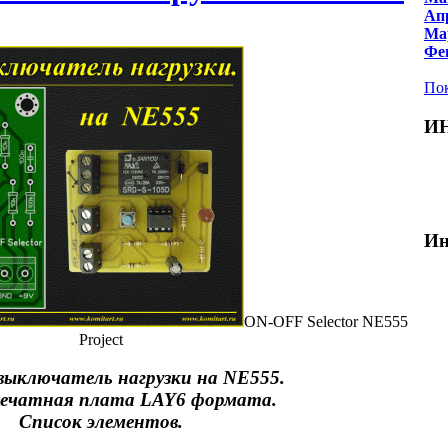
Апр
Мар
Фев
Пок
И
Ин
ON-OFF Selector NE555
Project
ыключатель нагрузки на NE555.
печатная плата LAY6 формата.
Список элементов.