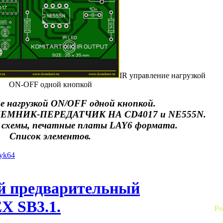
IR управление нагрузкой
ON-OFF одной кнопкой
ие нагрузкой ON/OFF одной кнопкой.
МНИК-ПЕРЕДАТЧИК НА CD4017 и NE555N.
схемы, печатные платы LAY6 формата.
Список элементов.
iyk64
й предварительный
X SB3.1.
Ро