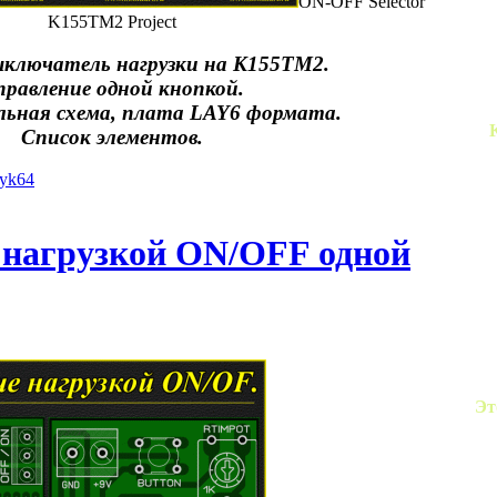
ON-OFF Selector
K155TM2 Project
ключатель нагрузки на К155ТМ2.
правление одной кнопкой.
ьная схема, плата LAY6 формата.
Список элементов.
iyk64
 нагрузкой ON/OFF одной
Эт