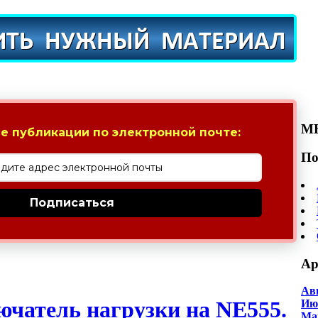
М
е публикации по электронной почте:
По
Подписаться
Ар
Авг
чатель нагрузки на NE555.
Июл
Май