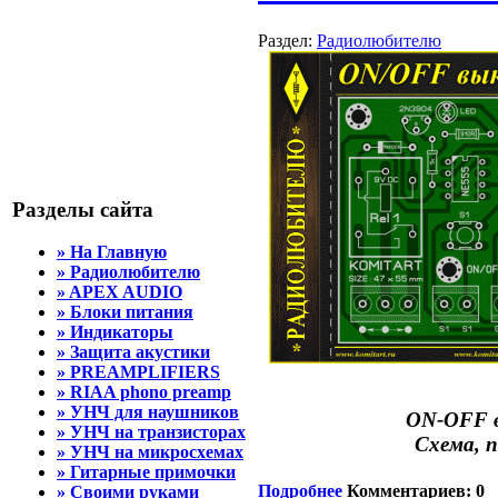
Раздел:
Радиолюбителю
Разделы сайта
» На Главную
» Радиолюбителю
» APEX AUDIO
» Блоки питания
» Индикаторы
» Защита акустики
» PREAMPLIFIERS
» RIAA phono preamp
» УНЧ для наушников
ON-OFF в
» УНЧ на транзисторах
Схема, 
» УНЧ на микросхемах
» Гитарные примочки
Подробнее
Комментариев: 0
» Своими руками