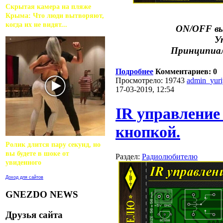
Скрытая камера на пляже
Крыма: Что люди вытворяют,
когда их не видят...
ON/OFF вы
У
Принципиал
Подробнее
Комментариев: 0
Просмотрело: 19743
admin_yur
17-03-2019, 12:54
IR управление
кнопкой.
Ролик длится пару секунд, но
вы будете в шоке от
Раздел:
Радиолюбителю
увиденного
Доход для сайтов
GNEZDO NEWS
Друзья сайта