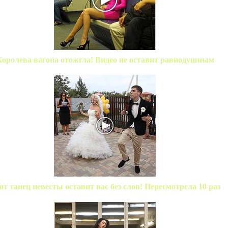
Королева вагона отожгла! Видео не оставит равнодушным
от танец невесты оставит вас без слов! Пересмотрела 10 раз