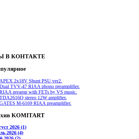
Ы В КОНТАКТЕ
пулярное
APEX 2x18V Shunt PSU ver2.
Dual TVV-47 RIAA phono preamplifier.
RIAA preamp with FETs by VS music.
TDA2616Q stereo 12W amplifier.
GATES M-6169 RIAA preamplifier.
хив KOMITART
уст 2026 (1)
ь 2026 (4)
 2026 (2)