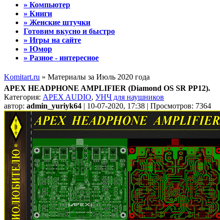
» Компьютер
» Книги
» Женские штучки
Готовим вкусно и быстро
» Игры на сайте
» Юмор
» Разное - интересное
Komitart.ru
» Материалы за Июль 2020 года
APEX HEADPHONE AMPLIFIER (Diamond OS SR PP12).
Категория:
APEX AUDIO
,
УНЧ для наушников
автор:
admin_yuriyk64
| 10-07-2020, 17:38 | Просмотров: 7364