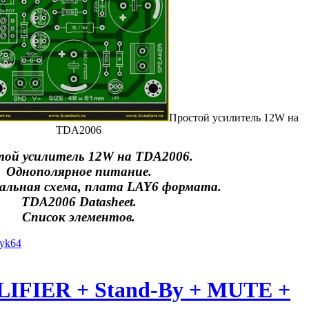
Простой усилитель 12W на
TDA2006
ой усилитель 12W на TDA2006.
Однополярное питание.
льная схема, плата LAY6 формата.
TDA2006 Datasheet.
Список элементов.
iyk64
IFIER + Stand-By + MUTE +