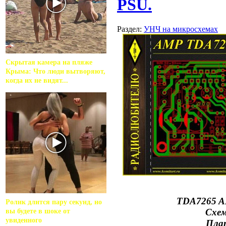
PSU.
Раздел:
УНЧ на микросхемах
Скрытая камера на пляже
Крыма: Что люди вытворяют,
когда их не видят...
TDA7265 A
Ролик длится пару секунд, но
Схем
вы будете в шоке от
увиденного
Плат