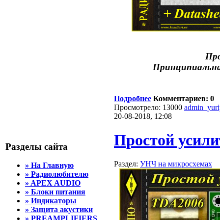
Про
Принципиальна
Подробнее
Комментариев: 0
Просмотрело: 13000
admin_yur
20-08-2018, 12:08
Простой усили
Разделы сайта
Раздел:
УНЧ на микросхемах
» На Главную
» Радиолюбителю
» APEX AUDIO
» Блоки питания
» Индикаторы
» Защита акустики
» PREAMPLIFIERS