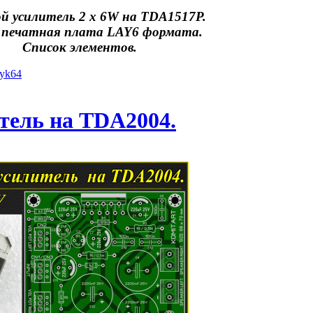
й усилитель 2 х 6W на TDA1517P.
 печатная плата LAY6 формата.
Список элементов.
iyk64
тель на TDA2004.