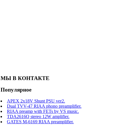
МЫ В КОНТАКТЕ
Популярное
APEX 2x18V Shunt PSU ver2.
Dual TVV-47 RIAA phono preamplifier.
RIAA preamp with FETs by VS music.
TDA2616Q stereo 12W amplifier.
GATES M-6169 RIAA preamplifier.