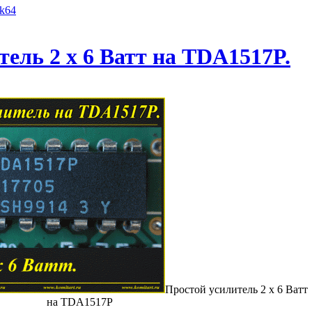
yk64
тель 2 х 6 Ватт на TDA1517P.
Простой усилитель 2 х 6 Ватт
на TDA1517P