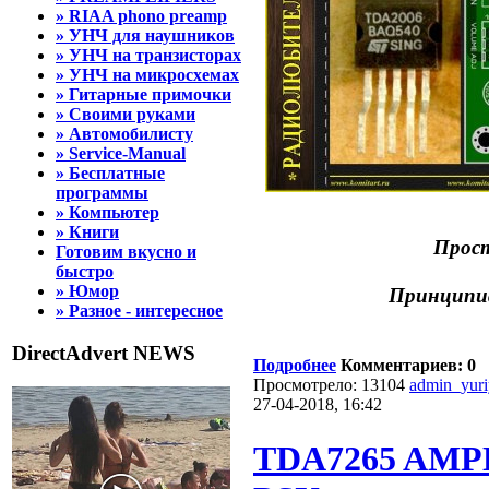
» RIAA phono preamp
» УНЧ для наушников
» УНЧ на транзисторах
» УНЧ на микросхемах
» Гитарные примочки
» Своими руками
» Автомобилисту
» Service-Manual
» Бесплатные
программы
» Компьютер
» Книги
Прост
Готовим вкусно и
быстро
» Юмор
Принципиа
» Разное - интересное
DirectAdvert NEWS
Подробнее
Комментариев: 0
Просмотрело: 13104
admin_yur
27-04-2018, 16:42
TDA7265 AMPL