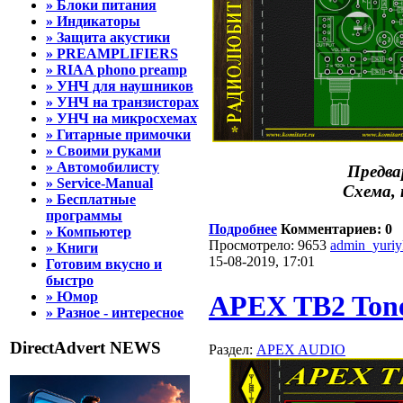
» Блоки питания
» Индикаторы
» Защита акустики
» PREAMPLIFIERS
» RIAA phono preamp
» УНЧ для наушников
» УНЧ на транзисторах
» УНЧ на микросхемах
» Гитарные примочки
» Своими руками
» Автомобилисту
Предва
» Service-Manual
Схема,
» Бесплатные
программы
Подробнее
Комментариев: 0
» Компьютер
Просмотрело: 9653
admin_yuri
» Книги
15-08-2019, 17:01
Готовим вкусно и
быстро
» Юмор
APEX TB2 Tone
» Разное - интересное
DirectAdvert NEWS
Раздел:
APEX AUDIO