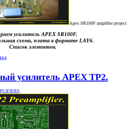
Apex SR100F amplifier project
раем усилитель APEX SR100F.
льная схема, плата в формате LAY6.
Список элементов.
yk64
ный усилитель APEX TP2.
PLIFIERS