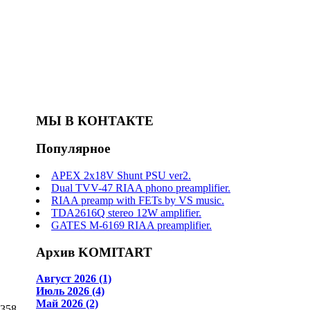
МЫ В КОНТАКТЕ
Популярное
APEX 2x18V Shunt PSU ver2.
Dual TVV-47 RIAA phono preamplifier.
RIAA preamp with FETs by VS music.
TDA2616Q stereo 12W amplifier.
GATES M-6169 RIAA preamplifier.
Архив KOMITART
Август 2026 (1)
Июль 2026 (4)
Май 2026 (2)
M358