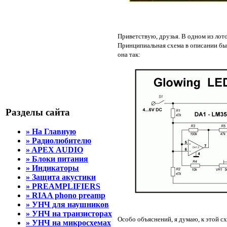
Приветствую, друзья. В одном из лото
Принципиальная схема в описании был
она так:
Разделы сайта
» На Главную
» Радиолюбителю
» APEX AUDIO
» Блоки питания
» Индикаторы
» Защита акустики
» PREAMPLIFIERS
» RIAA phono preamp
» УНЧ для наушников
» УНЧ на транзисторах
Особо объяснений, я думаю, к этой с
» УНЧ на микросхемах