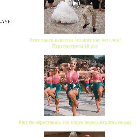
 LAY6
Этот танец невесты оставит вас без слов!
Пересмотрела 10 раз
Ржу не переставая, это видео пересмотришь не раз