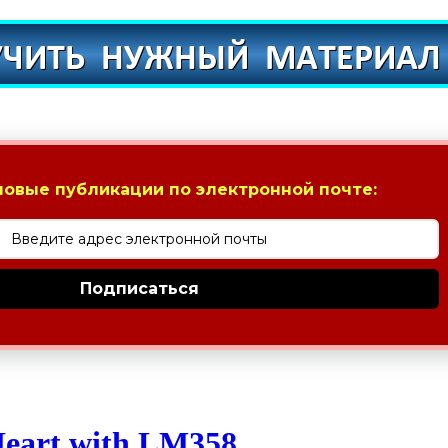
новые публикации по электронной почте:
Подписаться
eart with LM358.