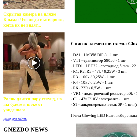
Скрытая камера на пляже
Крыма: Что люди вытворяют,
когда их не видят...
Список элементов схемы Glo
- DA1 - LM358 DIP-8 - 1 шт.
- VT1 - транзистор S8050 - 1 шт.
- LED1...LED22 - светодиод 5 mm - 22
- R1, R2, R5 - 47k / 0,25W - 3 шт.
- R3 - 100k / 0,25W - 1 шт.
- R4 - 10k / 0,25W - 1 шт.
- R6 - 22R / 0,5W - 1 шт.
- VR1 - подстроечный резистор 50k - 
Ролик длится пару секунд, но
- C1 - 47uF/10V электролит - 1 шт.
вы будете в шоке от
- S1 - микропереключатель 6P - 1 шт.
увиденного
Плата Glowing LED Heart в сборе выгл
Доход для сайтов
GNEZDO NEWS