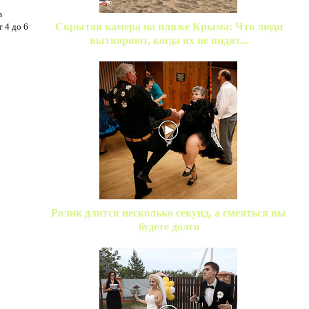
в
Скрытая камера на пляже Крыма: Что люди
 4 до 6
вытворяют, когда их не видят...
Ролик длится несколько секунд, а смеяться вы
будете долго