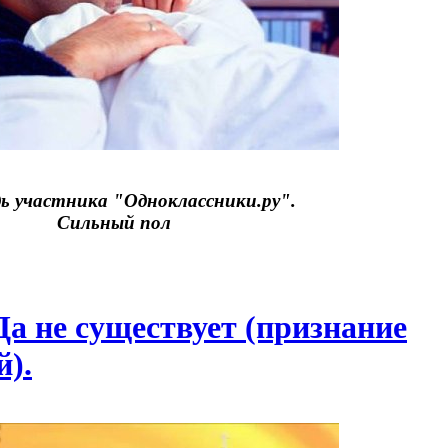
ь участника "Одноклассники.ру".
Сильный пол
 не существует (признание
й).