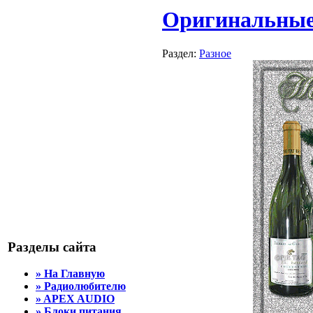
Оригинальные 
Раздел:
Разное
Разделы сайта
» На Главную
» Радиолюбителю
» APEX AUDIO
» Блоки питания